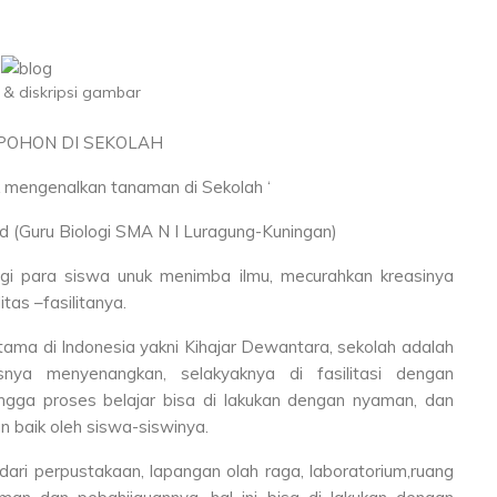
& diskripsi gambar
 POHON DI SEKOLAH
k mengenalkan tanaman di Sekolah ‘
(Guru Biologi SMA N I Luragung-Kuningan)
i para siswa unuk menimba ilmu, mecurahkan kreasinya
tas –fasilitanya.
tama di Indonesia yakni Kihajar Dewantara, sekolah adalah
nya menyenangkan, selakyaknya di fasilitasi dengan
ngga proses belajar bisa di lakukan dengan nyaman, dan
n baik oleh siswa-siswinya.
dari perpustakaan, lapangan olah raga, laboratorium,ruang