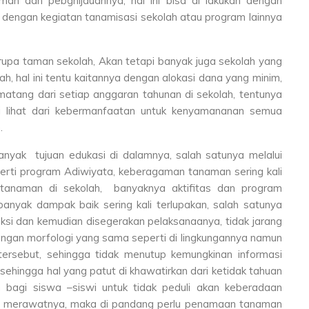
an dan pebghijauannya, hal ini bisa di lakukan dengan
 dengan kegiatan tanamisasi sekolah atau program lainnya
rupa taman sekolah, Akan tetapi banyak juga sekolah yang
, hal ini tentu kaitannya dengan alokasi dana yang minim,
matang dari setiap anggaran tahunan di sekolah, tentunya
i lihat dari kebermanfaatan untuk kenyamananan semua
.
anyak tujuan edukasi di dalamnya, salah satunya melalui
perti program Adiwiyata, keberagaman tanaman sering kali
 tanaman di sekolah, banyaknya aktifitas dan program
banyak dampak baik sering kali terlupakan, salah satunya
leksi dan kemudian disegerakan pelaksanaanya, tidak jarang
engan morfologi yang sama seperti di lingkungannya namun
tersebut, sehingga tidak menutup kemungkinan informasi
ehingga hal yang patut di khawatirkan dari ketidak tahuan
 bagi siswa –siswi untuk tidak peduli akan keberadaan
au merawatnya, maka di pandang perlu penamaan tanaman