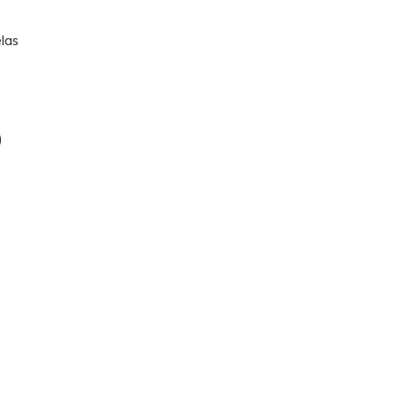
las
)