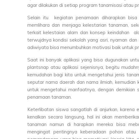
agar dilakukan di setiap program tanamisasi atau p
Selain itu kegiatan penamaan diharapkan bisa 
memlihara dan menjaga kelestarian tanaman, sek
terkait kelestaian alam dan konsep keindahan a
terwujdnya kondisi sekolah yang asri, nyaman dan
adiwiyata bisa menumbuhkan motivasi baik untuk pro
Saat ini banyak aplikasi yang bisa dugunakan un
plantsnap atau aplikasi sejenisnya, begitu mudahny
kemudahan bagi kita untuk mengetahui jenis tanam
seputar nama daerah dan nama ilmiah, kemudian ki
untuk mengetahui manfaatnya, dengan demikian s
penamaan tanaman.
Keterlibatan siswa sangatlah di anjurkan, karena 
kenalkan secara langsung, hal ini akan memberikan
tanaman namun di harapkan mereka bisa mebu
mengingat pentingnya keberadaan pohon atau t