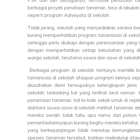
P3K dan lain sebagainya, termasuk penataan tam
berbagai proyek penataan tanaman, bisa di lakukan
seperti program Adiwiyata di sekolah.
Tidak jarang, sekolah yang menyediakan sarana be
kurang memperhatikan program tanamisasi di sekolah
sehingga perlu disikapi dengan perencanaan yang 
dengan memperhatikan setiap kebutuhan yang d
warga sekolah, terutama siswa dan siswi di sekolah
Berbagai program di sekolah tentunya memiliki b
tamanisasi di sekolah ataupun program lainnya se
diusahakan demi terwujudnya kelengkapan jenis
sekolah, terkadang hal yang terlihat kecil namun 
penamaan tanaman, hal ini baik sekali untuk di rep
diantara siswa-siswi di sekolah melihat tanaman d
mereka sendiri tidak tahu apa nama dari pohon 
pemanfaatannyapun kurang begitu mereka ketahui, s
yang berkepanjangan tidak menutup kemungkinan
spesies tanaman tersebut, bahkan melindungi at