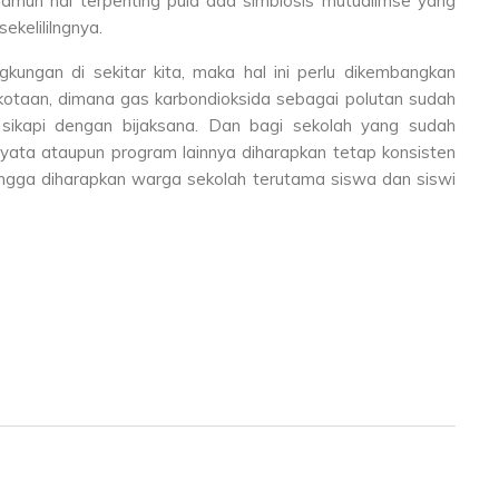
namun hal terpenting pula ada simbiosis mutualimse yang
ekelililngnya.
kungan di sekitar kita, maka hal ini perlu dikembangkan
kotaan, dimana gas karbondioksida sebagai polutan sudah
i sikapi dengan bijaksana. Dan bagi sekolah yang sudah
yata ataupun program lainnya diharapkan tetap konsisten
hingga diharapkan warga sekolah terutama siswa dan siswi