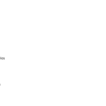
las
)