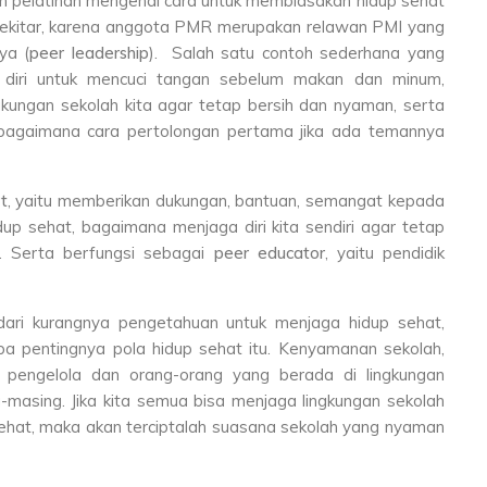
n pelatihan mengenai cara untuk membiasakan hidup sehat
n sekitar, karena anggota PMR merupakan relawan PMI yang
ya (
peer leadership
). Salah satu contoh sederhana yang
n diri untuk mencuci tangan sebelum makan dan minum,
ngan sekolah kita agar tetap bersih dan nyaman, serta
bagaimana cara pertolongan pertama jika ada temannya
t
, yaitu memberikan dukungan, bantuan, semangat kepada
p sehat, bagaimana menjaga diri kita sendiri agar tetap
t. Serta berfungsi sebagai
peer educator
, yaitu pendidik
dari kurangnya pengetahuan untuk menjaga hidup sehat,
a pentingnya pola hidup sehat itu. Kenyamanan sekolah,
a pengelola dan orang-orang yang berada di lingkungan
-masing. Jika kita semua bisa menjaga lingkungan sekolah
sehat, maka akan terciptalah suasana sekolah yang nyaman