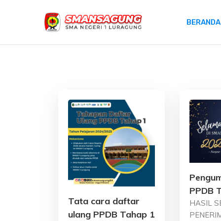
BERANDA
SMAN 1 LURAGUNG
JL. Luragung, 45581, Cirahayu, Kuningan, Kabupat
Pengum
PPDB T
Tata cara daftar
HASIL S
ulang PPDB Tahap 1
PENERI