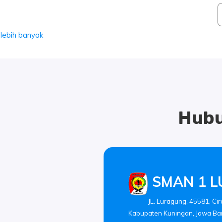
 lebih banyak
Hubu
SMAN 1 
JL. Luragung, 45581, Ci
Kabupaten Kuningan, Jawa Ba