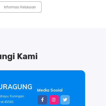
Informasi Kelulusan
ngi Kami
LURAGUNG
Media Sosial
rahayu, Kuningan,
rat 45581