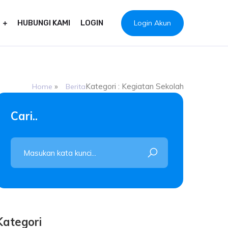
Login Akun
HUBUNGI KAMI
LOGIN
»
Kategori : Kegiatan Sekolah
Home
Berita
Cari..
Kategori